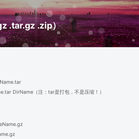
 .tar.gz .zip）
ame.tar
ame.tar DirName（注：tar是打包，不是压缩！）
eName.gz
me.gz