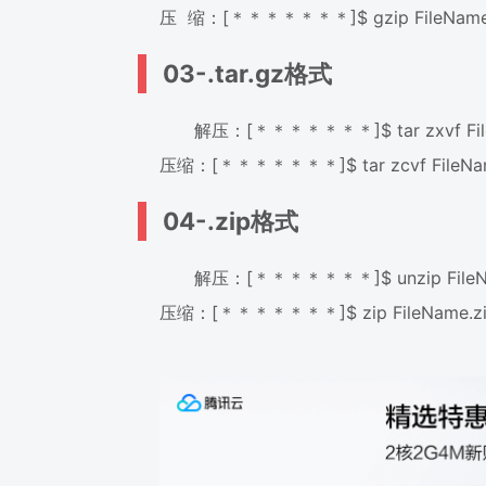
压 缩：[＊＊＊＊＊＊＊]$ gzip FileNam
03-.tar.gz格式
解压：[＊＊＊＊＊＊＊]$ tar zxvf File
压缩：[＊＊＊＊＊＊＊]$ tar zcvf FileName
04-.zip格式
解压：[＊＊＊＊＊＊＊]$ unzip FileNa
压缩：[＊＊＊＊＊＊＊]$ zip FileName.zi