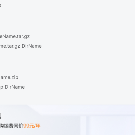
e
Name.tar.gz
.tar.gz DirName
me.zip
p DirName